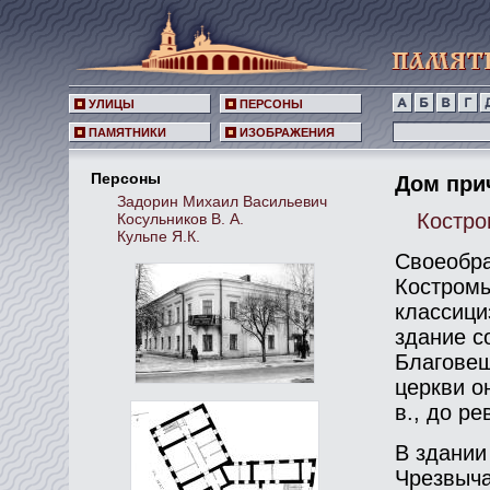
УЛИЦЫ
ПЕРСОНЫ
ПАМЯТНИКИ
ИЗОБРАЖЕНИЯ
Персоны
Дом прич
Задорин Михаил Васильевич
Костром
Косульников В. А.
Кульпе Я.К.
Своеобра
Костромы
классици
здание с
Благовещ
церкви о
в., до р
В здании
Чрезвыча