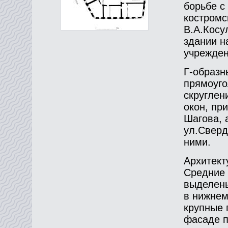
борьбе с
костромс
В.А.Косу
здании н
учрежден
Г-образн
прямоуго
скруглен
окон, пр
Шагова, 
ул.Сверд
ними.
Архитект
Средние 
выделены
в нижнем
крупные 
фасаде п