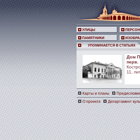
УЛИЦЫ
ПЕРСО
ПАМЯТНИКИ
ИЗОБРА
УПОМИНАЕТСЯ В СТАТЬЯХ
Дом Па
перв. 
Костро
11, лит
Карты и планы
Предислови
О проекте
Департамент куль