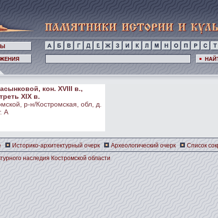
НЫ
ЖЕНИЯ
НАЙ
сынковой, кон. XVIII в.,
треть XIX в.
мской, р-н/Костромская, обл, д.
. А
е
Историко-архитектурный очерк
Археологический очерк
Список со
турного наследия Костромской области