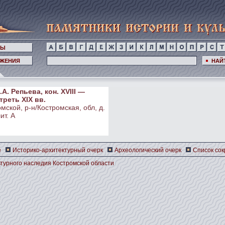
НЫ
ЖЕНИЯ
НАЙ
А. Репьева, кон. XVIII —
треть XIX вв.
мской, р-н/Костромская, обл, д.
ит. А
е
Историко-архитектурный очерк
Археологический очерк
Список со
турного наследия Костромской области