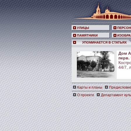
УЛИЦЫ
ПЕРСО
ПАМЯТНИКИ
ИЗОБРА
УПОМИНАЕТСЯ В СТАТЬЯХ
Дом А.
перв. 
Костро
44/7, л
Карты и планы
Предислови
О проекте
Департамент куль