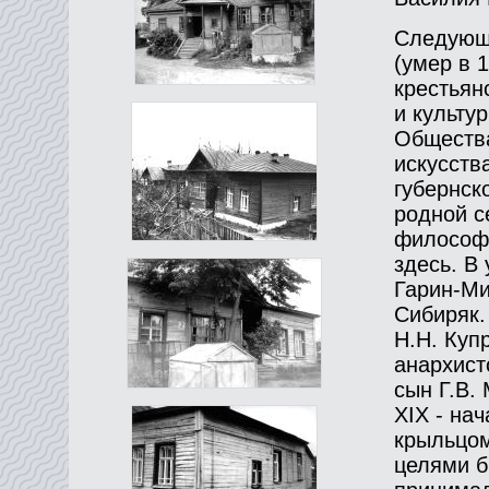
Следующи
(умер в 1
крестьян
и культу
Общества
искусств
губернск
родной с
философа
здесь. В
Гарин-Ми
Сибиряк.
Н.Н. Куп
анархист
сын Г.В. 
ХIХ - на
крыльцом
целями б