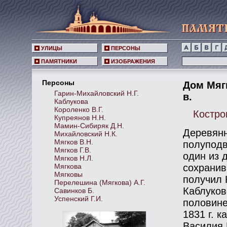
УЛИЦЫ
ПЕРСОНЫ
ПАМЯТНИКИ
ИЗОБРАЖЕНИЯ
Персоны
Дом Мягк
Гарин-Михайловский Н.Г.
в.
Каблукова
Короленко В.Г.
Костром
Купреянов Н.Н.
Мамин-Сибиряк Д.Н.
Деревянн
Михайловский Н.К.
Мягков В.Н.
полуподв
Мягков Г.В.
один из 
Мягков Н.Л.
Мягкова
сохранив
Мягковы
получил 
Перелешина (Мягкова) А.Г.
Каблуков
Савинков Б.
Успенский Г.И.
половине
1831 г. 
Василия 