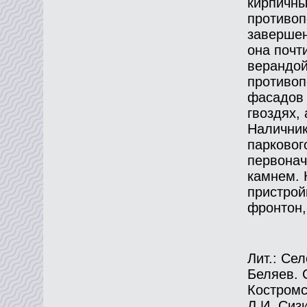
кирпичны
противоп
завершен
она почт
верандой
противоп
фасадов 
гвоздях,
Наличник
парковог
первонач
камнем. 
пристрой
фронтон,
Лит.: Сел
Беляев. 
Костромск
Л.И. Сиз