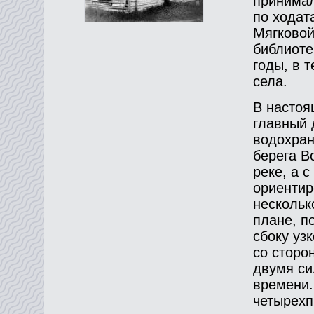
принимал
по ходат
Мягковой
библиоте
годы, в 
села.
В настоя
главный 
водохран
берега В
реке, а 
ориентир
нескольк
плане, п
сбоку уз
со сторо
двумя си
времени.
четырехп