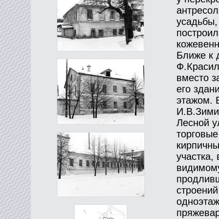
антресол
усадьбы,
построил
кожевенн
Ближе к 
Ф.Красил
вместо з
его здан
этажом. 
И.В.Зими
Лесной у
торговые
кирпичны
участка, 
видимому
продливш
строений
одноэтаж
пряжевар