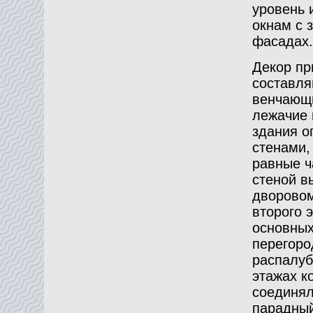
уровень 
окнам с 
фасадах.
Декор пр
составля
венчающи
лежачие 
здания о
стенами,
равные ч
стеной в
дворовом
второго 
основных
перегоро
распалуб
этажах к
соединял
парадный