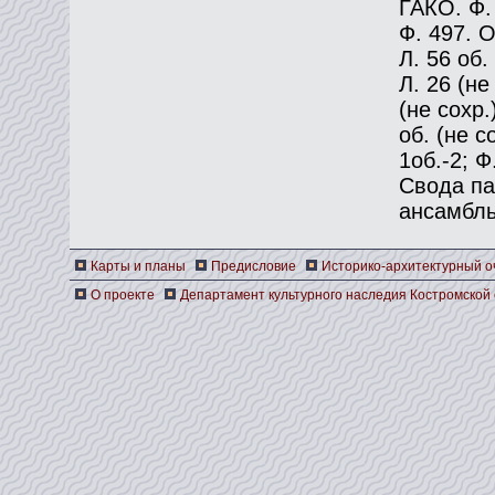
ГАКО. Ф. 
Ф. 497. О
Л. 56 об.
Л. 26 (не 
(не сохр.
об. (не со
1об.-2; Ф
Свода па
ансамбль 
Карты и планы
Предисловие
Историко-архитектурный о
О проекте
Департамент культурного наследия Костромской