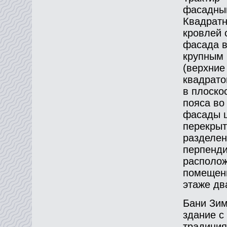
фасадным
Квадратн
кровлей 
фасада в
крупным 
(верхние
квадрато
в плоско
пояса во
фасады ш
перекрыт
разделен
перпенди
располож
помещени
этаже дв
Бани Зим
здание с
традиция