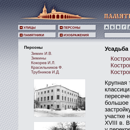
УЛИЦЫ
ПЕРСОНЫ
ПАМЯТНИКИ
ИЗОБРАЖЕНИЯ
Персоны
Усадьба К
Зимин И.В.
Костром
Зимины
Кокорев И.Л.
Костром
Красильников Ф.
Костром
Трубников И.Д.
Крупная 
классици
пересече
большое 
застройк
участке 
XVIII в. 
у перекр