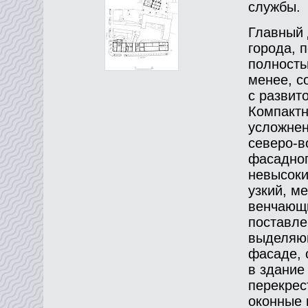
службы.
Главный 
города, 
полность
менее, с
с развит
Компактн
усложнен
северо-в
фасадног
невысоки
узкий, м
венчающи
поставле
выделяющ
фасаде, 
в здание
перекрес
оконные 