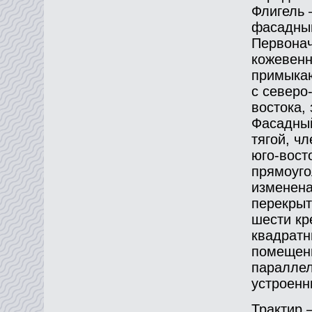
Флигель 
фасадным
Первонач
кожевенн
примыкаю
с северо
востока,
Фасадный
тягой, ч
юго-вост
прямоуго
изменена
перекрыт
шести кр
квадратн
помещени
параллел
устроенн
Трактир 