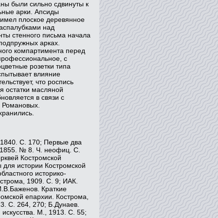
ны были сильно сдвинуты к
ьные арки. Апсиды
 имел плоское деревянное
распалубками над
нты стенного письма начала
 подпружных арках.
ного компартимента перед
профессиональное, с
цветные розетки типа
испытывает влияние
льствует, что роспись
я остатки масляной
новляется в связи с
а Романовых.
хранились.
 1840. С. 170; Первые два
 1855. № 8. Ч. неофиц. С.
ерквей Костромской
ы для истории Костромской
областного историко-
строма, 1909. С. 9; ИАК.
 И.В.Баженов. Краткие
ромской епархии. Кострома,
3. С. 264, 270; Б.Дунаев.
скусства. М., 1913. С. 55;