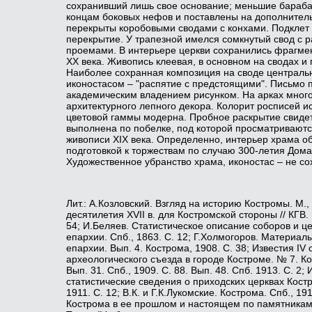
сохранивший лишь свое основание; меньшие бараба
концам боковых нефов и поставлены на дополнител
перекрыты коробовыми сводами с конхами. Подклет
перекрытие. У трапезной имелся сомкнутый свод с 
проемами. В интерьере церкви сохранились фрагме
ХХ века. Живопись клеевая, в основном на сводах и
Наиболее сохранная композиция на своде централь
иконостасом – "распятие с предстоящими". Письмо 
академическим владением рисунком. На арках много
архитектурного лепного декора. Колорит росписей 
цветовой гаммы модерна. Пробное раскрытие свидете
выполнена по побелке, под которой просматриваютс
живописи XIX века. Определенно, интерьер храма об
подготовкой к торжествам по случаю 300-летия Дом
Художественное убранство храма, иконостас – не со
Лит.: А.Козловский. Взгляд на историю Костромы. М.,
десятилетия XVII в. для Костромской стороны // КГВ.
54; И.Беляев. Статистическое описание соборов и ц
епархии. Спб., 1863. С. 12; Г.Холмогоров. Материал
епархии. Вып. 4. Кострома, 1908. С. 38; Известия IV 
археологического съезда в городе Костроме. № 7. Ко
Вып. 31. Спб., 1909. С. 88. Вып. 48. Спб. 1913. С. 2;
статистические сведения о приходских церквах Кост
1911. С. 12; В.К. и Г.К.Лукомские. Кострома. Спб., 191
Кострома в ее прошлом и настоящем по памятникам и