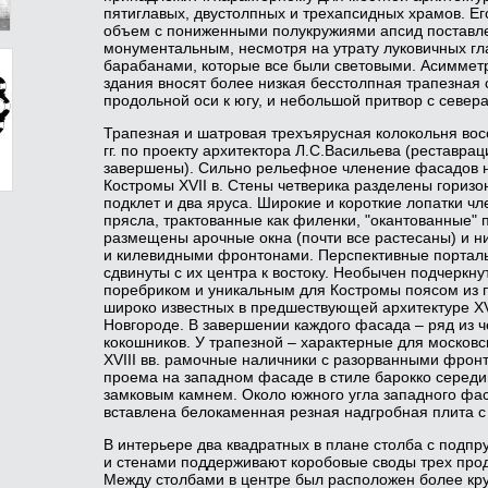
пятиглавых, двустолпных и трехапсидных храмов. Е
объем с пониженными полукружиями апсид поставле
монументальным, несмотря на утрату луковичных гл
барабанами, которые все были световыми. Асиммет
здания вносят более низкая бесстолпная трапезная 
продольной оси к югу, и небольшой притвор с севера
Трапезная и шатровая трехъярусная колокольня во
гг. по проекту архитектора Л.С.Васильева (реставра
завершены). Сильно рельефное членение фасадов 
Костромы XVII в. Стены четверика разделены гориз
подклет и два яруса. Широкие и короткие лопатки ч
прясла, трактованные как филенки, "окантованные" 
размещены арочные окна (почти все растесаны) и 
и килевидными фронтонами. Перспективные портал
сдвинуты с их центра к востоку. Необычен подчеркну
поребриком и уникальным для Костромы поясом из 
широко известных в предшествующей архитектуре XV-
Новгороде. В завершении каждого фасада – ряд из 
кокошников. У трапезной – характерные для московск
XVIII вв. рамочные наличники с разорванными фро
проема на западном фасаде в стиле барокко середины
замковым камнем. Около южного угла западного фас
вставлена белокаменная резная надгробная плита с 
В интерьере два квадратных в плане столба с подп
и стенами поддерживают коробовые своды трех про
Между столбами в центре был расположен более кр