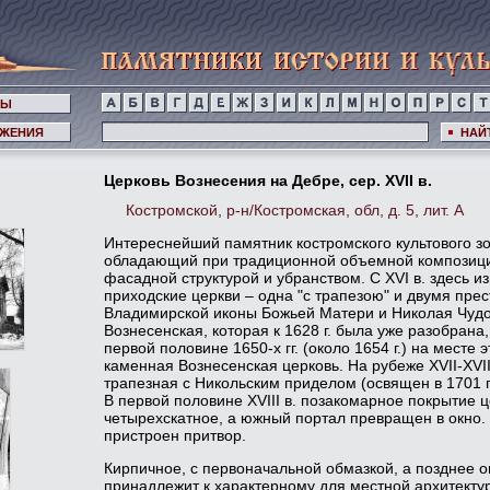
НЫ
ЖЕНИЯ
НАЙ
Церковь Вознесения на Дебре, сер. XVII в.
Костромской, р-н/Костромская, обл, д. 5, лит. А
Интереснейший памятник костромского культового зод
обладающий при традиционной объемной композиц
фасадной структурой и убранством. С XVI в. здесь 
приходские церкви – одна "с трапезою" и двумя пре
Владимирской иконы Божьей Матери и Николая Чудо
Вознесенская, которая к 1628 г. была уже разобрана,
первой половине 1650-х гг. (около 1654 г.) на месте
каменная Вознесенская церковь. На рубеже XVII-XVII
трапезная с Никольским приделом (освящен в 1701 г
В первой половине XVIII в. позакомарное покрытие 
четырехскатное, а южный портал превращен в окно. В
пристроен притвор.
Кирпичное, с первоначальной обмазкой, а позднее 
принадлежит к характерному для местной архитекту