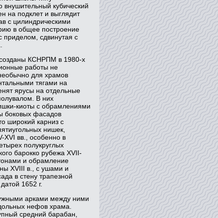
го внушительный кубический
н на подклет и выглядит
ав с цилиндрическими
рию в общее построение
с приделом, сдвинутая с
.
ссозданы КСНРПМ в 1980-х
ционные работы не
необычно для храмов
онтальными тягами на
ленят ярусы на отдельные
полувалом. В них
нишки-киоты с обрамлениями
ы боковых фасадов
то широкий карниз с
пятиугольных нишек,
XVI вв., особенно в
четырех полукруглых
ого барокко рубежа XVII-
нтонами и обрамление
 XVIII в., с ушами и
ада в стену трапезной
датой 1652 г.
ружными арками между ними
дольных нефов храма.
упный средний барабан,