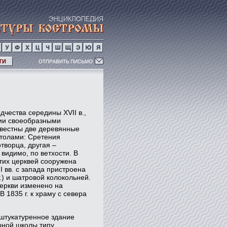
ТИ
чества середины XVII в.,
ии своеобразными
известны две деревянные
столами: Сретения
творца, другая –
 видимо, по ветхости. В
 этих церквей сооружена
I вв. с запада пристроена
.) и шатровой колокольней.
церкви изменено на
 1835 г. к храму с севера
оштукатуренное здание
рной школы типу