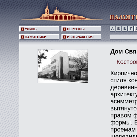
УЛИЦЫ
ПЕРСОНЫ
ПАМЯТНИКИ
ИЗОБРАЖЕНИЯ
Дом Связ
Костром
Кирпично
стиля ко
деревянн
архитект
асимметр
вытянуто
правом ф
формы. В
проемам 
щелевидн