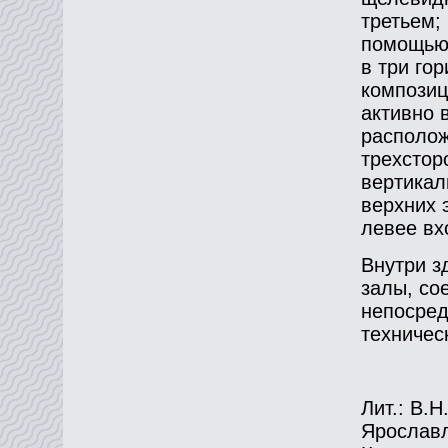
третьем;
помощью 
в три го
композиц
активно 
располож
трехстор
вертикал
верхних 
левее вх
Внутри з
залы, со
непосред
техничес
Лит.: В.Н
Ярославл