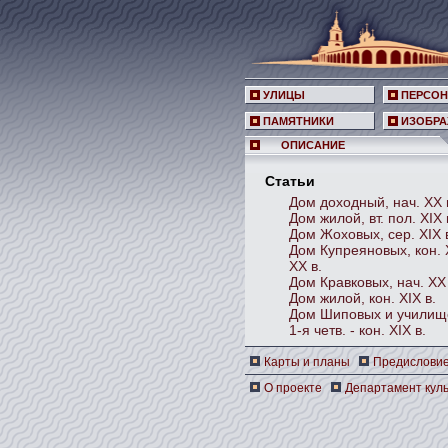
УЛИЦЫ
ПЕРСО
ПАМЯТНИКИ
ИЗОБРА
ОПИСАНИЕ
Статьи
Дом доходный, нач. ХХ 
Дом жилой, вт. пол. XIX 
Дом Жоховых, сер. XIX 
Дом Купреяновых, кон. X
XX в.
Дом Кравковых, нач. ХХ 
Дом жилой, кон. XIX в.
Дом Шиповых и училищ
1-я четв. - кон. XIX в.
Карты и планы
Предислови
О проекте
Департамент куль