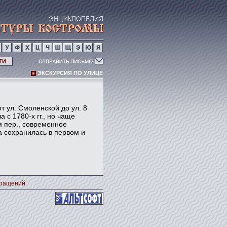
ТИ
ЭКСКУРСИЯ ПО УЛИЦЕ
от ул. Смоленской до ул. 8
с 1780-х гг., но чаще
м пер., современное
а сохранилась в первом и
кращений