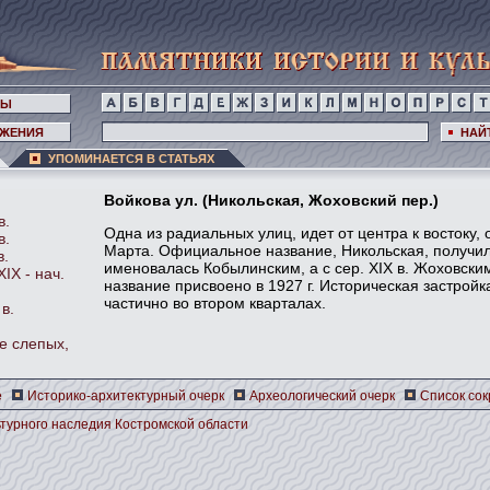
НЫ
ЖЕНИЯ
НАЙ
УПОМИНАЕТСЯ В СТАТЬЯХ
Войкова ул. (Никольская, Жоховский пер.)
в.
Одна из радиальных улиц, идет от центра к востоку, 
в.
Марта. Официальное название, Никольская, получила 
в.
именовалась Кобылинским, а с сер. XIX в. Жоховски
IX - нач.
название присвоено в 1927 г. Историческая застройк
частично во втором кварталах.
в.
е слепых,
е
Историко-архитектурный очерк
Археологический очерк
Список со
турного наследия Костромской области